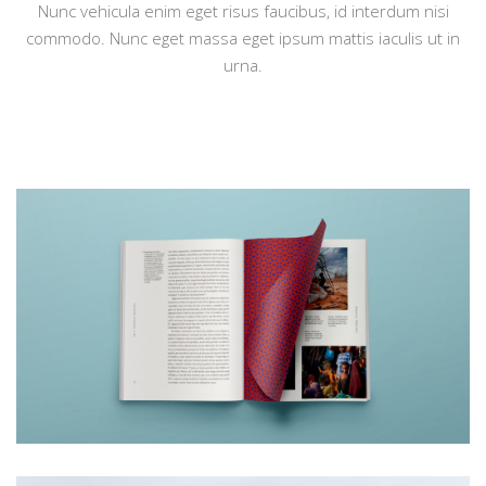
Nunc vehicula enim eget risus faucibus, id interdum nisi
commodo. Nunc eget massa eget ipsum mattis iaculis ut in
urna.